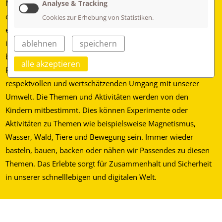
Mittagessen mit den Kindern los, um auf dem Schulgelände
Analyse & Tracking
oder in der näheren Umgebung Alltägliches neu zu
Cookies zur Erhebung von Statistiken.
entdecken. Wir verbringen mit den Kindern viel Zeit draußen
im Wald, auf den Wiesen oder in Mössingen. In der Natur
ablehnen
speichern
bauen wir Lager, suchen und bestimmen Insekten oder
alle akzeptieren
Pflanzen, erleben dabei die Jahreszeiten und lernen einen
respektvollen und wertschätzenden Umgang mit unserer
Umwelt. Die Themen und Aktivitäten werden von den
Kindern mitbestimmt. Dies können Experimente oder
Aktivitäten zu Themen wie beispielsweise Magnetismus,
Wasser, Wald, Tiere und Bewegung sein. Immer wieder
basteln, bauen, backen oder nähen wir Passendes zu diesen
Themen. Das Erlebte sorgt für Zusammenhalt und Sicherheit
in unserer schnelllebigen und digitalen Welt.
Dienstags und donnerstags nach der Mittagschule verbringen
wir unsere Zeit meist auf dem Schulhof oder im