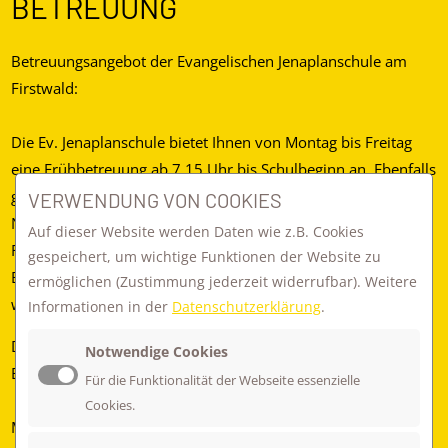
BETREUUNG
Betreuungsangebot der Evangelischen Jenaplanschule am
Firstwald:
Die Ev. Jenaplanschule bietet Ihnen von Montag bis Freitag
eine Frühbetreuung ab 7.15 Uhr bis Schulbeginn an. Ebenfalls
gibt es von Montag bis Donnerstag eine
VERWENDUNG VON COOKIES
Nachmittagsbetreuung von Schulende bis um 16.45 Uhr. Am
Auf dieser Website werden Daten wie z.B. Cookies
Freitag findet generell keine Nachmittagsbetreuung statt. Die
gespeichert, um wichtige Funktionen der Website zu
Betreuungskinder erhalten montags und mittwochs ein
ermöglichen
(Zustimmung jederzeit widerrufbar). Weitere
warmes Mittagessen in unserer Mensa.
Informationen in der
Datenschutzerklärung
.
Die Nachmittagsbetreuung soll für alle Kinder ein Ort der
Notwendige Cookies
Begegnung und der Erlebnisse sein.
Für die Funktionalität der Webseite essenzielle
Cookies.
Montags und mittwochs gehen wir in der Regel nach dem