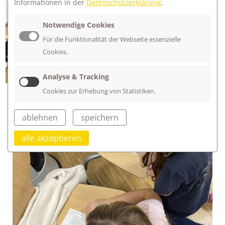
Informationen in der
Datenschutzerklärung
.
Manchmal kann man an den
ungewöhnlichsten Orten und in den
Notwendige Cookies
ungewöhnlichsten Positionen am
Für die Funktionalität der Webseite essenzielle
besten arbeiten.
Cookies.
Die lila Lerngruppe macht es vor!
Analyse & Tracking
Cookies zur Erhebung von Statistiken.
ablehnen
speichern
alle akzeptieren