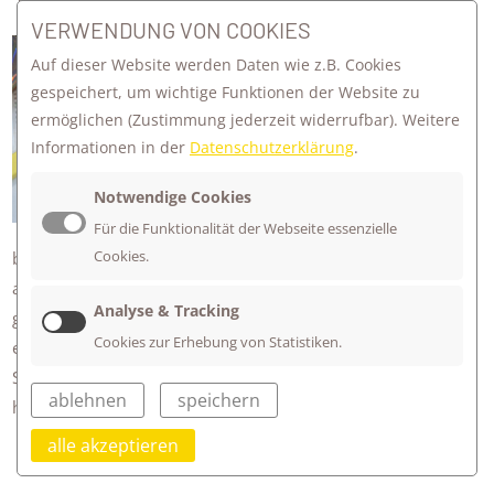
VERWENDUNG VON COOKIES
In der Werkstatt „Märchen mal anders“
Auf dieser Website werden Daten wie z.B. Cookies
haben wir das Märchen „Hänsel und
gespeichert, um wichtige Funktionen der Website zu
Gretel“ als Comic umgesetzt. Dafür
ermöglichen
(Zustimmung jederzeit widerrufbar). Weitere
haben wir uns zunächst mit den
Informationen in der
Datenschutzerklärung
.
Merkmalen von Märchen und Comics
Notwendige Cookies
beschäftigt. Das Märchen wurde in
neun Abschnitte geteilt und in Gruppen
Für die Funktionalität der Webseite essenzielle
Cookies.
bearbeitet. Dabei wurde Bild für Bild gezeichnet und
ausgemalt. Anschließend wurden die von uns mit KI
Analyse & Tracking
gestalteten Figuren eingeklebt und passende Sprechblasen
Cookies zur Erhebung von Statistiken.
ergänzt.
So entstand ein toller Comic, den alle zusammen entwickelt
ablehnen
speichern
haben.
alle akzeptieren